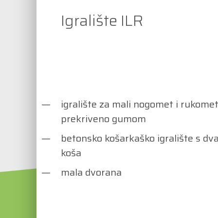
Igralište ILR
igralište za mali nogomet i rukome
prekriveno gumom
betonsko košarkaško igralište s dv
koša
mala dvorana