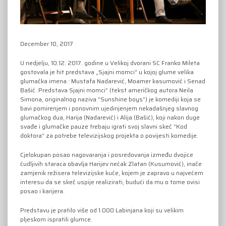
December 10, 2017
U nedjelju, 10.12. 2017. godine u Velikoj dvorani SC Franko Mileta
gostovala je hit predstava „Sjajni momci“ u kojoj glume velika
glumačka imena : Mustafa Nadarević, Moamer kasumović i Senad
Bašić. Predstava Sjajni momci” (tekst američkog autora Neila
Simona, originalnog naziva “Sunshine boys”) je komediji koja se
bavi pomirenjem i ponovnim ujedinjenjem nekadašnjeg slavnog
glumačkog dua, Harija (Nadarević) i Alija (Bašić), koji nakon duge
svađe i glumačke pauze trebaju igrati svoj slavni skeč “Kod
doktora” za potrebe televizijskog projekta o povijesti komedije.
Cjelokupan posao nagovaranja i posredovanja između dvojice
ćudljivih staraca obavlja Harijev nećak Zlatan (Kusumović), inače
zamjenik režisera televizijske kuće, kojem je zapravo u najvećem
interesu da se skeč uspije realizirati, budući da mu o tome ovisi
posao i karijera.
Predstavu je pratilo više od 1.000 Labinjana koji su velikim
pljeskom ispratili glumce.